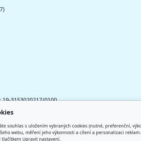
7)
tu: 19-3153020217/0100
v Praze, odd. L, č.
kies
áte souhlas s uložením vybraných cookies (nutné, preferenční, výk
eho webu, měření jeho výkonnosti a cílení a personalizaci reklam.
lačítkem Upravit nastavení.