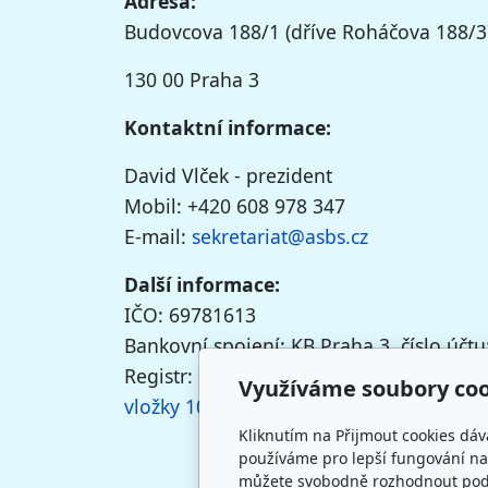
Adresa:
Budovcova 188/1 (dříve Roháčova 188/3
130 00 Praha 3
Kontaktní informace:
David Vlček - prezident
Mobil: +420 608 978 347
E-mail:
sekretariat@asbs.cz
Další informace:
IČO: 69781613
Bankovní spojení: KB Praha 3, číslo úč
Registr:
Registrováno u Městského soudu 
Využíváme soubory coo
vložky 10266
Kliknutím na Přijmout cookies dáv
používáme pro lepší fungování naš
můžete svobodně rozhodnout pod t