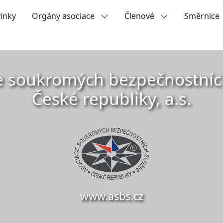
inky
Orgány asociace
Členové
Směrnice
e soukromých bezpečnostníc
České republiky, a.s.
www.asbs.cz